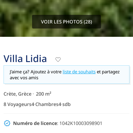
VOIR LES PHOTOS (28)
Villa Lidia
J'aime ça? Ajoutez à votre
liste de souhaits
et partagez
avec vos amis
Crète, Grèce
200 m²
8 Voyageurs
4 Chambres
4 sdb
Numéro de licence
: 1042Κ10003098901